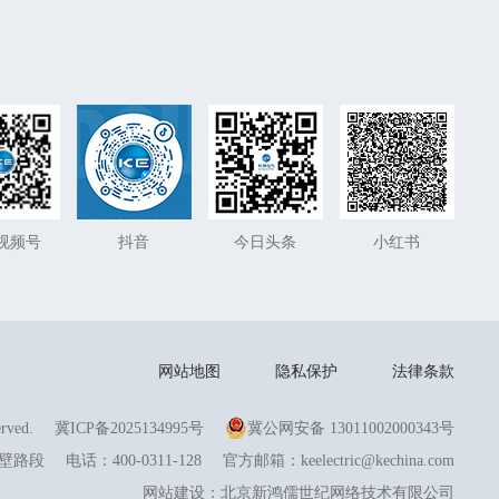
视频号
抖音
今日头条
小红书
网站地图
隐私保护
法律条款
ved.
冀ICP备2025134995号
冀公网安备 13011002000343号
降壁路段
电话：
400-0311-128
官方邮箱：
keelectric@kechina.com
网站建设：北京新鸿儒世纪网络技术有限公司